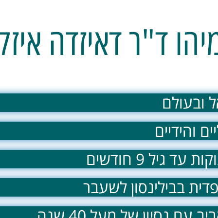
יהו ד"ר דאיזדה איזק
 ובעולם
ם והידיים
ית בבילינסון לשעבר
ם נסיון של מעל 40 שנה