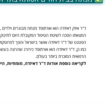
ד"ר איזק דאיזדה הוא אורתופד מנתח מבוגרים וילדים , מייסד שיטת הטיפול המוכרת UNFO לתינוקות
המצאתו הפכה לשיטת הטיפול המקובלת היום לתינוקות עד גיל 9 חודשים שסובלים מעיוות בכפות הרגליים שעונה לשם
הפטנט של ד"ר דאיזדה אושר בישראל והפך לפרוטקול הטיפול הרשמי בע
כמו כן, ד"ר דאיזדה הוא אורתופד כירורג שהרצה בעשר
הרפואית המוכרת ביותר בעולם.
לקריאה נוספת אודות ד"ר דאיזדה, מומחיות, היש