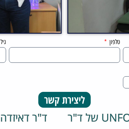
טלפון
גיל
ליצירת קשר
כתבה מחדשות 13 על נעלי UNFO של ד"ר
ד"ר דאיזדה