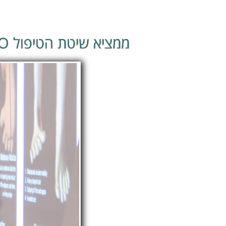
ממציא שיטת הטיפול UNFO לתיקון עיוותים בכפות רגלי תינוקות ללא גבסים או ניתוחים