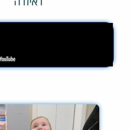
דאיזדה