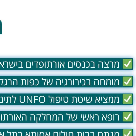
מ
מרצה בכנסים אורתופדים בישראל
מומחה בכירורגיה של כפות הרגליי
ממציא שיטת טיפול UNFO לתינוקות עד גיל 9 חודשים
רופא ראשי של המחלקה האורתופד
מנתח בבית חולים אסותא בתל אביב ע