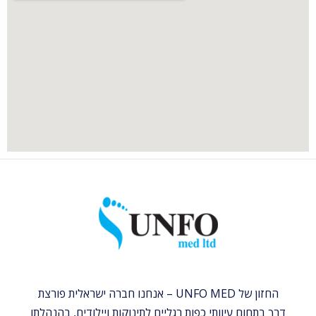
החזון של UNFO MED – אנחנו חברה ישראלית פורצת
דרך בתחום עיוותי כפות רגליים לתינוקות ויילודים, בהנהלתו